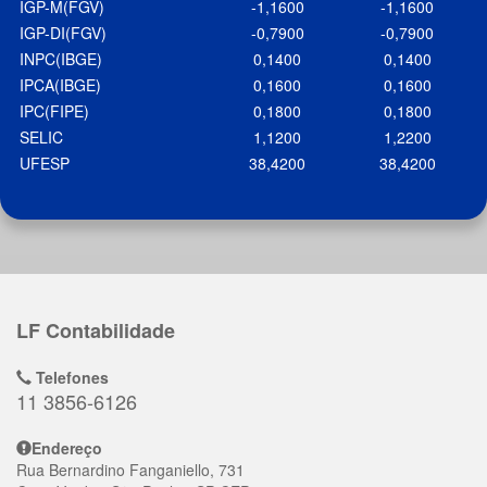
IGP-M(FGV)
-1,1600
-1,1600
IGP-DI(FGV)
-0,7900
-0,7900
INPC(IBGE)
0,1400
0,1400
IPCA(IBGE)
0,1600
0,1600
IPC(FIPE)
0,1800
0,1800
SELIC
1,1200
1,2200
UFESP
38,4200
38,4200
LF Contabilidade
Telefones
11 3856-6126
Endereço
Rua Bernardino Fanganiello, 731