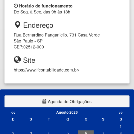
Horário de funcionamento
De Seg. à Sex. das 9h às 18h
Endereço
Rua Bernardino Fanganiello, 731
Casa Verde
São Paulo - SP
CEP:
02512-000
Site
https://www.lfcontabilidade.com.br/
Agenda de Obrigações
<<
Agosto 2026
>>
D
S
T
Q
Q
S
S
1
6
2
3
4
5
7
8