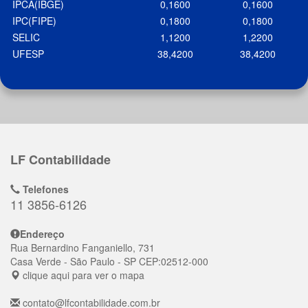
IPCA(IBGE)
0,1600
0,1600
IPC(FIPE)
0,1800
0,1800
SELIC
1,1200
1,2200
UFESP
38,4200
38,4200
LF Contabilidade
Telefones
11 3856-6126
Endereço
Rua Bernardino Fanganiello, 731
Casa Verde
- São Paulo - SP
CEP:
02512-000
clique aqui para ver o mapa
contato@lfcontabilidade.com.br