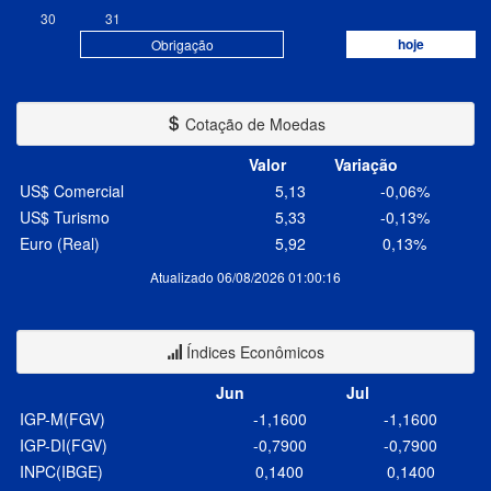
30
31
hoje
Obrigação
Cotação de Moedas
Valor
Variação
US$ Comercial
5,13
-0,06%
US$ Turismo
5,33
-0,13%
Euro (Real)
5,92
0,13%
Atualizado 06/08/2026 01:00:16
Índices Econômicos
Jun
Jul
IGP-M(FGV)
-1,1600
-1,1600
IGP-DI(FGV)
-0,7900
-0,7900
INPC(IBGE)
0,1400
0,1400