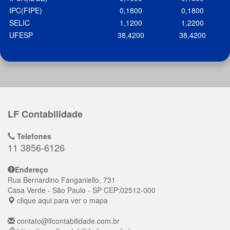
IPC(FIPE)
0,1800
0,1800
SELIC
1,1200
1,2200
UFESP
38,4200
38,4200
LF Contabilidade
Telefones
11 3856-6126
Endereço
Rua Bernardino Fanganiello, 731
Casa Verde
- São Paulo - SP
CEP:
02512-000
clique aqui para ver o mapa
contato@lfcontabilidade.com.br