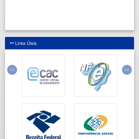
Links Úteis
‹‹
››