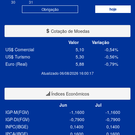
30
31
hoje
Obrigação
Cotação de Moedas
Valor
Variação
US$ Comercial
5,10
-0,54%
US$ Turismo
5,30
-0,56%
Euro (Real)
5,88
-0,79%
Atualizado 06/08/2026 16:00:17
Índices Econômicos
Jun
Jul
IGP-M(FGV)
-1,1600
-1,1600
IGP-DI(FGV)
-0,7900
-0,7900
INPC(IBGE)
0,1400
0,1400
IPCA(IBGE)
0,1600
0,1600