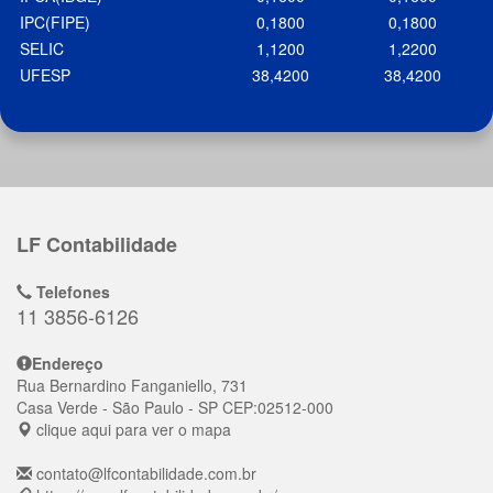
IPC(FIPE)
0,1800
0,1800
SELIC
1,1200
1,2200
UFESP
38,4200
38,4200
LF Contabilidade
Telefones
11 3856-6126
Endereço
Rua Bernardino Fanganiello, 731
Casa Verde
- São Paulo - SP
CEP:
02512-000
clique aqui para ver o mapa
contato@lfcontabilidade.com.br