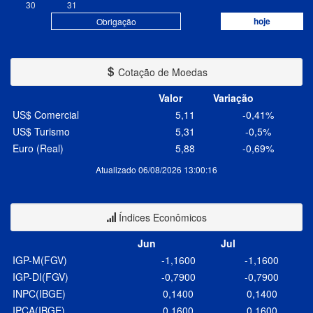
30
31
hoje
Obrigação
Cotação de Moedas
Valor
Variação
US$ Comercial
5,11
-0,41%
US$ Turismo
5,31
-0,5%
Euro (Real)
5,88
-0,69%
Atualizado 06/08/2026 13:00:16
Índices Econômicos
Jun
Jul
IGP-M(FGV)
-1,1600
-1,1600
IGP-DI(FGV)
-0,7900
-0,7900
INPC(IBGE)
0,1400
0,1400
IPCA(IBGE)
0,1600
0,1600