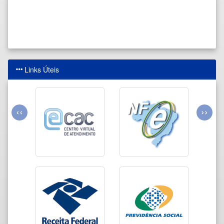
Links Úteis
‹‹
››